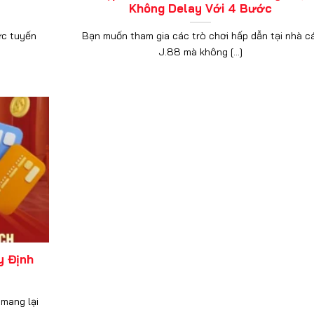
Không Delay Với 4 Bước
ực tuyến
Bạn muốn tham gia các trò chơi hấp dẫn tại nhà cá
J.88 mà không [...]
y Định
 mang lại