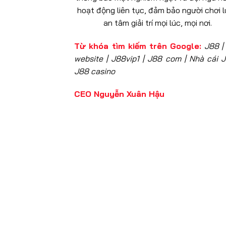
hoạt động liên tục, đảm bảo người chơi 
an tâm giải trí mọi lúc, mọi nơi.
Từ khóa tìm kiếm trên Google:
J88 |
website | J88vip1 | J88 com | Nhà cái J
J88 casino
CEO Nguyễn Xuân Hậu