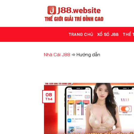
Chuyển
đến
nội
dung
TRANG CHỦ
XỔ SỐ J88
THỂ 
Nhà Cái J88
➾
Hướng dẫn
08
Th4