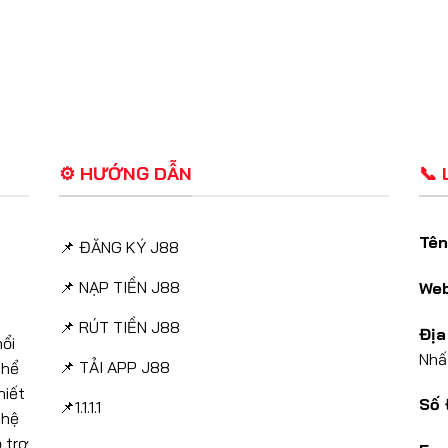
⚙️ HƯỚNG DẪN
📞 
Tên
📌 ĐĂNG KÝ J88
📌 NẠP TIỀN J88
Web
📌 RÚT TIỀN J88
Địa
nổi
Nhấ
📌 TẢI APP J88
thể
hiết
Số 
📌1.1.1.1
 hệ
 trợ