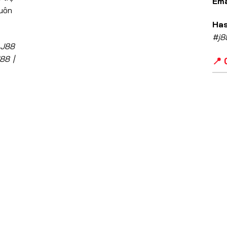
Ema
luôn
Has
#j8
 J88
88 |
📍