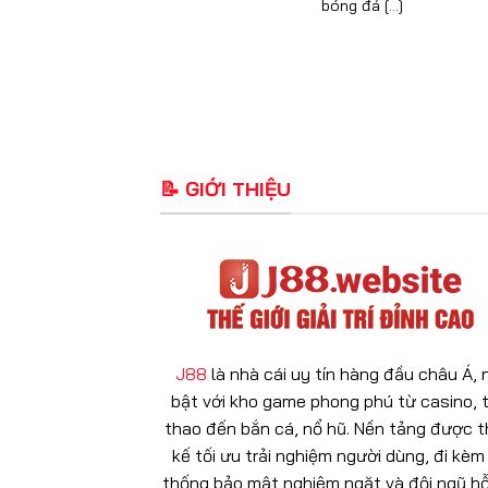
bóng đá [...]
📝 GIỚI THIỆU
J88
là nhà cái uy tín hàng đầu châu Á, 
bật với kho game phong phú từ casino, 
thao đến bắn cá, nổ hũ. Nền tảng được t
kế tối ưu trải nghiệm người dùng, đi kèm
thống bảo mật nghiêm ngặt và đội ngũ hỗ