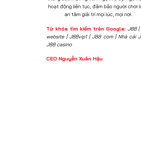
hoạt động liên tục, đảm bảo người chơi 
an tâm giải trí mọi lúc, mọi nơi.
Từ khóa tìm kiếm trên Google:
J88 |
website | J88vip1 | J88 com | Nhà cái J
J88 casino
CEO Nguyễn Xuân Hậu