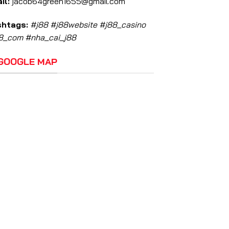
il:
jacob64green1655@gmail.com
htags:
#j88 #j88website #j88_casino
8_com #nha_cai_j88
 GOOGLE MAP