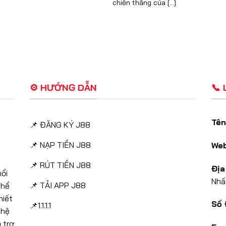
chiến thắng của [...]
⚙️ HƯỚNG DẪN
📞 
Tên
📌 ĐĂNG KÝ J88
📌 NẠP TIỀN J88
Web
📌 RÚT TIỀN J88
Địa
nổi
Nhấ
📌 TẢI APP J88
thể
hiết
Số 
📌1.1.1.1
 hệ
 trợ