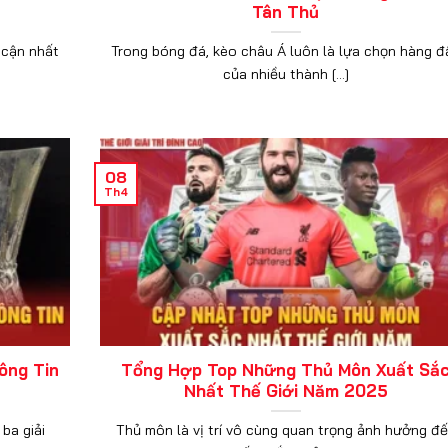
Tân Thủ
 cận nhất
Trong bóng đá, kèo châu Á luôn là lựa chọn hàng đ
của nhiều thành [...]
08
Th4
ông Tin
Tổng Hợp Top Những Thủ Môn Xuất Sắ
Nhất Thế Giới Năm 2025
ba giải
Thủ môn là vị trí vô cùng quan trọng ảnh hưởng đ