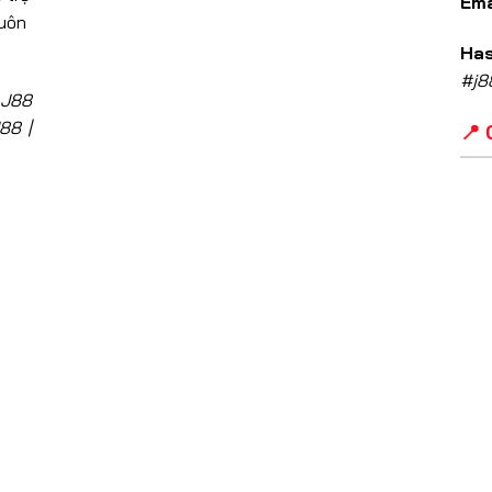
Ema
luôn
Has
#j8
 J88
88 |
📍