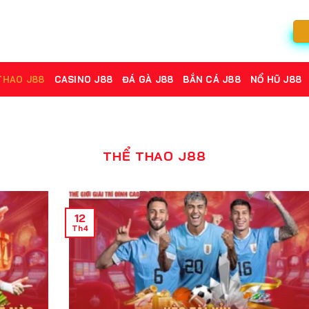
THAO J88
CASINO J88
ĐÁ GÀ J88
BẮN CÁ J88
NỔ HŨ J88
THỂ THAO J88
12
Th4