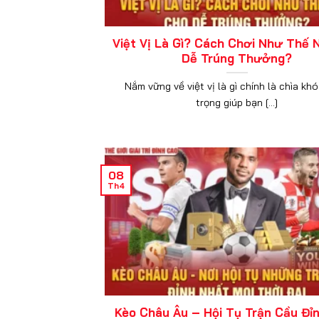
Việt Vị Là Gì? Cách Chơi Như Thế 
Dễ Trúng Thưởng?
Nắm vững về việt vị là gì chính là chìa kh
trọng giúp bạn [...]
08
Th4
Kèo Châu Âu – Hội Tụ Trận Cầu Đỉ