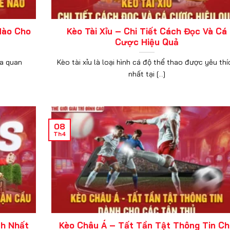
Nào Cho
Kèo Tài Xỉu – Chi Tiết Cách Đọc Và Cá
Cược Hiệu Quả
óa quan
Kèo tài xỉu là loại hình cá độ thể thao được yêu thí
nhất tại [...]
08
Th4
nh Nhất
Kèo Châu Á – Tất Tần Tật Thông Tin Ch