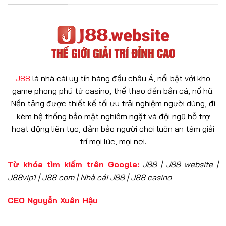
Bậc
J88
Thầy
Lâu
Năm
Cùng
J88
J88
là nhà cái uy tín hàng đầu châu Á, nổi bật với kho
game phong phú từ casino, thể thao đến bắn cá, nổ hũ.
Nền tảng được thiết kế tối ưu trải nghiệm người dùng, đi
kèm hệ thống bảo mật nghiêm ngặt và đội ngũ hỗ trợ
hoạt động liên tục, đảm bảo người chơi luôn an tâm giải
trí mọi lúc, mọi nơi.
Từ khóa tìm kiếm trên Google:
J88 | J88 website |
J88vip1 | J88 com | Nhà cái J88 | J88 casino
CEO Nguyễn Xuân Hậu