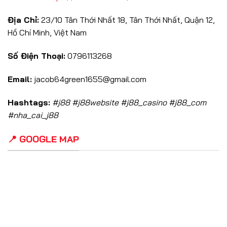
Địa Chỉ:
23/10 Tân Thới Nhất 18, Tân Thới Nhất, Quận 12,
Hồ Chí Minh, Việt Nam
Số Điện Thoại:
0796113268
Email:
jacob64green1655@gmail.com
Hashtags:
#j88 #j88website #j88_casino #j88_com
#nha_cai_j88
📍 GOOGLE MAP