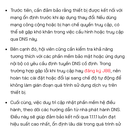
Trước tiên, cần đảm bảo rằng thiết bị được kết nối với
mạng ổn định trước khi áp dụng thay đổi. Nếu dùng
mạng công cộng hoặc bị hạn chế quyền truy cập, có
thể sẽ gặp khó khăn trong việc cấu hình hoặc truy cập
qua DNS này.
Bên cạnh đó, hội viên cũng cần kiểm tra khả năng
tương thích với các phần mềm bảo mật hoặc ứng dụng
nội bộ có yêu cầu định tuyến DNS cố định. Trong
trường hợp gặp lỗi khi truy cập hay
đăng ký J88
, nên
hoàn tác cài đặt hoặc đổi lại sang chế độ tự động để
không làm gián đoạn quá trình sử dụng dịch vụ trên
thiết bị.
Cuối cùng, việc duy trì cập nhật phần mềm hệ điều
hành, theo dõi các hướng dẫn từ nhà phát hành DNS.
Điều này sẽ giúp đảm bảo kết nối qua 1.1.1.1 luôn đạt
hiệu suất cao nhất, ổn định lâu dài trong quá trình sử