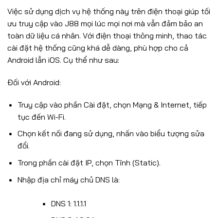
Việc sử dụng dịch vụ hệ thống này trên điện thoại giúp tối
ưu truy cập vào J88 mọi lúc mọi nơi mà vẫn đảm bảo an
toàn dữ liệu cá nhân. Với điện thoại thông minh, thao tác
cài đặt hệ thống cũng khá dễ dàng, phù hợp cho cả
Android lẫn iOS. Cụ thể như sau:
Đối với Android:
Truy cập vào phần Cài đặt, chọn Mạng & Internet, tiếp
tục đến Wi-Fi.
Chọn kết nối đang sử dụng, nhấn vào biểu tượng sửa
đổi.
Trong phần cài đặt IP, chọn Tĩnh (Static).
Nhập địa chỉ máy chủ DNS là:
DNS 1: 1.1.1.1