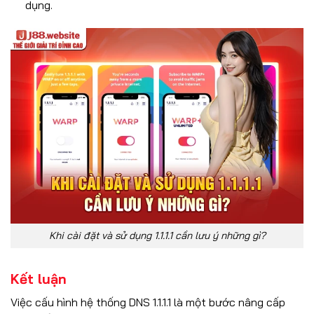
dụng.
Khi cài đặt và sử dụng 1.1.1.1 cần lưu ý những gì?
Kết luận
Việc cấu hình hệ thống DNS 1.1.1.1 là một bước nâng cấp