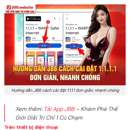
Hướng dẫn J88 cách cài đặt 1.1.1.1 đơn giản, nhanh chóng
Xem thêm:
Tải App J88
– Khám Phá Thế
Giới Giải Trí Chỉ 1 Cú Chạm
Trên thiết bị điện thoại