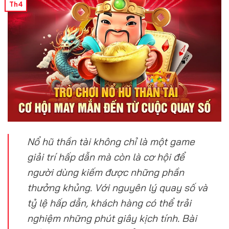
Th4
Nổ hũ thần tài không chỉ là một game
giải trí hấp dẫn mà còn là cơ hội để
người dùng kiếm được những phần
thưởng khủng. Với nguyên lý quay số và
tỷ lệ hấp dẫn, khách hàng có thể trải
nghiệm những phút giây kịch tính. Bài