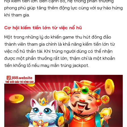
hội kiếm tiền lớn. Bên cạnh đó, hệ thống phần thưởng
phong phú giúp tăng thêm động lực cùng với sự hào hứng
khi tham gia.
Cơ hội kiếm tiền lớn từ việc nổ hũ
Một trong những lý do khiến game thu hút đông đảo
thành viên tham gia chính là khả năng kiếm tiền lớn từ
việc nổ hũ thần tài. Khi trúng người dùng có thể nhận
được một phần thưởng rất lớn, thậm chí là một khoản
tiền khổng lồ nếu may mắn trúng jackpot.