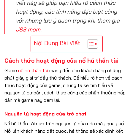
viết này sẽ giúp bạn hiểu rõ cách thức
hoạt động, các tính năng đặc biệt cùng
với những lưu ý quan trọng khi tham gia
J88 mom
.
Nội Dung Bài Viết
Cách thức hoạt động của nổ hũ thần tài
Game
nổ hũ thần tài
mang đến cho khách hàng những
phút giây giải trí đầy thử thách. Để hiểu rõ hơn về cách
thức hoạt động của game, chúng ta sẽ tìm hiểu về
nguyên lý cơ bản, cách thức cùng các phần thưởng hấp
dẫn mà game này đem lại.
Nguyên lý hoạt động của trò chơi
Nổ hũ thần tài dựa trên nguyên lý của các máy quay số.
Mỗi lần khách hàng đặt cược, hệ thống sẽ xác định kết