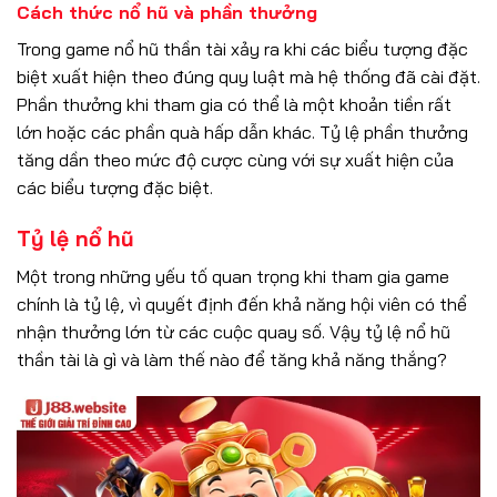
Cách thức nổ hũ và phần thưởng
Trong game nổ hũ thần tài xảy ra khi các biểu tượng đặc
biệt xuất hiện theo đúng quy luật mà hệ thống đã cài đặt.
Phần thưởng khi tham gia có thể là một khoản tiền rất
lớn hoặc các phần quà hấp dẫn khác. Tỷ lệ phần thưởng
tăng dần theo mức độ cược cùng với sự xuất hiện của
các biểu tượng đặc biệt.
Tỷ lệ nổ hũ
Một trong những yếu tố quan trọng khi tham gia game
chính là tỷ lệ, vì quyết định đến khả năng hội viên có thể
nhận thưởng lớn từ các cuộc quay số. Vậy tỷ lệ nổ hũ
thần tài là gì và làm thế nào để tăng khả năng thắng?