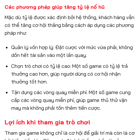
Các phương pháp giúp tăng tỷ lệ nổ hũ
Mặc dù tỷ lệ được xác định bởi hệ thống, khách hàng vẫn
có thể tăng cơ hội thắng bằng cách áp dụng các phương
pháp như:
Quản lý vốn hợp lý: Đặt cược với mức vừa phải, không
dồn hết tài sản vào một lần quay.
Chọn trò chơi có tỷ lệ cao: Một số game có tỷ lệ trả
thưởng cao hơn, giúp người dùng có cơ hội nhận
thưởng tốt hơn.
Tận dụng các vòng quay miễn phí: Một số game cung
cấp các vòng quay miễn phí, giúp game thủ thử vận
may mà không phải tốn thêm tiền cược.
Lợi ích khi tham gia trò chơi
Tham gia game không chỉ là cơ hội để giải trí mà còn là cơ