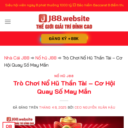
Chuyển
i viên ngày 8 phát thưởng 1000 tỷ 💥 Bảo hiểm Baccarat 8 điểm thua 9 điểm lên
đến
nội
dung
ĐĂNG KÝ +88K
Nhà Cái J88
➾
Nổ hũ J88
➾
Trò Chơi Nổ Hũ Thần Tài – Cơ
Hội Quay Số May Mắn
NỔ HŨ J88
Trò Chơi Nổ Hũ Thần Tài – Cơ Hội
Quay Số May Mắn
ĐÃ ĐĂNG TRÊN
THÁNG 4 8, 2025
BỞI
CEO NGUYỄN XUÂN HẬU
08