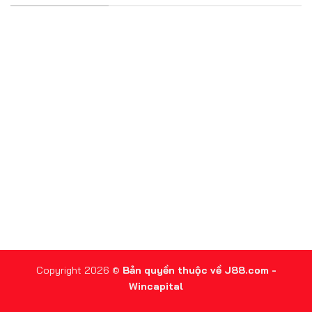
Copyright 2026 ©
Bản quyền thuộc về J88.com -
Wincapital