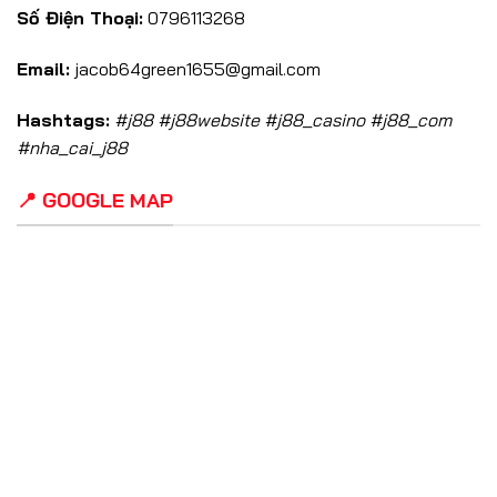
Số Điện Thoại:
0796113268
Email:
jacob64green1655@gmail.com
Hashtags:
#j88 #j88website #j88_casino #j88_com
#nha_cai_j88
📍 GOOGLE MAP