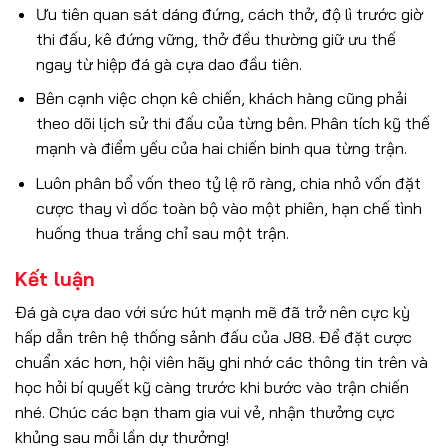
Ưu tiên quan sát dáng đứng, cách thở, độ lì trước giờ
thi đấu, kê đứng vững, thở đều thường giữ ưu thế
ngay từ hiệp đá gà cựa dao đầu tiên.
Bên cạnh việc chọn kê chiến, khách hàng cũng phải
theo dõi lịch sử thi đấu của từng bên. Phân tích kỹ thế
mạnh và điểm yếu của hai chiến binh qua từng trận.
Luôn phân bổ vốn theo tỷ lệ rõ ràng, chia nhỏ vốn đặt
cược thay vì dốc toàn bộ vào một phiên, hạn chế tình
huống thua trắng chỉ sau một trận.
Kết luận
Đá gà cựa dao với sức hút mạnh mẽ đã trở nên cực kỳ
hấp dẫn trên hệ thống sảnh đấu của J88. Để đặt cược
chuẩn xác hơn, hội viên hãy ghi nhớ các thông tin trên và
học hỏi bí quyết kỹ càng trước khi bước vào trận chiến
nhé. Chúc các bạn tham gia vui vẻ, nhận thưởng cực
khủng sau mỗi lần dự thưởng!