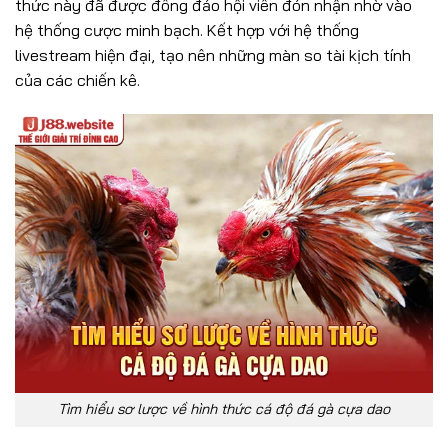
thức này đã được đông đảo hội viên đón nhận nhờ vào
hệ thống cược minh bạch. Kết hợp với hệ thống
livestream hiện đại, tạo nên những màn so tài kịch tính
của các chiến kê.
Tìm hiểu sơ lược về hình thức cá độ đá gà cựa dao