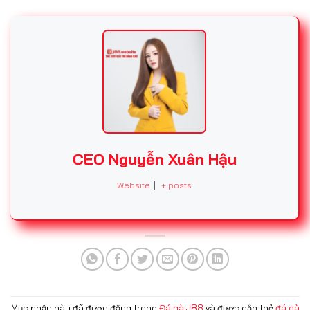
CEO Nguyễn Xuân Hậu
Website
|
+ posts
Mục nhập này đã được đăng trong
Đá gà J88
và được gắn thẻ
đá gà