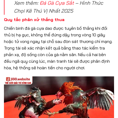
Xem thêm:
Đá Gà Cựa Sắt
– Hình Thức
Chọi Kê Thú Vị Nhất 2025
Quy tắc phân xử thắng thua
Chiến binh đá gà cựa dao được tuyên bố thắng khi đối
thủ bị hạ gục, không thể đứng dậy trong vòng 10 giây
hoặc tử vong ngay tại chỗ sau đòn sát thương chí mạng.
Trọng tài sẽ xác nhận kết quả bằng thao tác kiểm tra
phản xạ, độ sống còn của gà nằm sân. Nếu cả hai bên
đều ngã quỵ cùng lúc, màn tranh tài sẽ được phân định
hòa, hệ thống sẽ hoàn tiền cho người chơi.