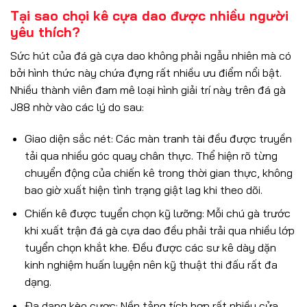
Tại sao chọi kê cựa dao được nhiều người
yêu thích?
Sức hút của đá gà cựa dao không phải ngẫu nhiên mà có
bởi hình thức này chứa đựng rất nhiều ưu điểm nổi bật.
Nhiều thành viên đam mê loại hình giải trí này trên đá gà
J88 nhờ vào các lý do sau:
Giao diện sắc nét: Các màn tranh tài đều được truyền
tải qua nhiều góc quay chân thực. Thể hiện rõ từng
chuyển động của chiến kê trong thời gian thực, không
bao giờ xuất hiện tình trạng giật lag khi theo dõi.
Chiến kê được tuyển chọn kỹ lưỡng: Mỗi chú gà trước
khi xuất trận đá gà cựa dao đều phải trải qua nhiều lớp
tuyển chọn khắt khe. Đều được các sư kê dày dặn
kinh nghiệm huấn luyện nên kỹ thuật thi đấu rất đa
dạng.
Đa dạng kèo cược: Nền tảng tích hợp rất nhiều cửa