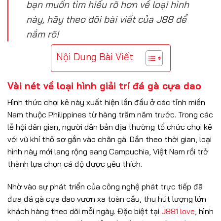
bạn muốn tìm hiểu rõ hơn về loại hình
này, hãy theo dõi bài viết của J88 để
nắm rõ!
Nội Dung Bài Viết
Vài nét về loại hình giải trí đá gà cựa dao
Hình thức chọi kê này xuất hiện lần đầu ở các tỉnh miền
Nam thuộc Philippines từ hàng trăm năm trước. Trong các
lễ hội dân gian, người dân bản địa thường tổ chức chọi kê
với vũ khí thô sơ gắn vào chân gà. Dần theo thời gian, loại
hình này mới lang rộng sang Campuchia, Việt Nam rồi trở
thành lựa chọn cá độ được yêu thích.
Nhờ vào sự phát triển của công nghệ phát trực tiếp đã
đưa đá gà cựa dao vươn xa toàn cầu, thu hút lượng lớn
khách hàng theo dõi mỗi ngày. Đặc biệt tại
J881 love
, hình