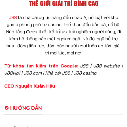
J88
là nhà cái uy tín hàng đầu châu Á, nổi bật với kho
game phong phú từ casino, thể thao đến bắn cá, nổ hũ.
Nền tảng được thiết kế tối ưu trải nghiệm người dùng, đi
kèm hệ thống bảo mật nghiêm ngặt và đội ngũ hỗ trợ
hoạt động liên tục, đảm bảo người chơi luôn an tâm giải
trí mọi lúc, mọi nơi.
Từ khóa tìm kiếm trên Google:
J88 | J88 website |
J88vip1 | J88 com | Nhà cái J88 | J88 casino
CEO Nguyễn Xuân Hậu
⚙️ HƯỚNG DẪN