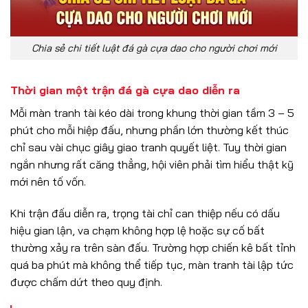
Chia sẻ chi tiết luật đá gà cựa dao cho người chơi mới
Thời gian một trận đá gà cựa dao diễn ra
Mỗi màn tranh tài kéo dài trong khung thời gian tầm 3 – 5
phút cho mỗi hiệp đấu, nhưng phần lớn thường kết thúc
chỉ sau vài chục giây giao tranh quyết liệt. Tuy thời gian
ngắn nhưng rất căng thẳng, hội viên phải tìm hiểu thật kỹ
mới nên tố vốn.
Khi trận đấu diễn ra, trọng tài chỉ can thiệp nếu có dấu
hiệu gian lận, va chạm không hợp lệ hoặc sự cố bất
thường xảy ra trên sàn đấu. Trường hợp chiến kê bất tỉnh
quá ba phút mà không thể tiếp tục, màn tranh tài lập tức
được chấm dứt theo quy định.