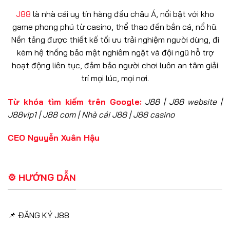
J88
là nhà cái uy tín hàng đầu châu Á, nổi bật với kho
game phong phú từ casino, thể thao đến bắn cá, nổ hũ.
Nền tảng được thiết kế tối ưu trải nghiệm người dùng, đi
kèm hệ thống bảo mật nghiêm ngặt và đội ngũ hỗ trợ
hoạt động liên tục, đảm bảo người chơi luôn an tâm giải
trí mọi lúc, mọi nơi.
Từ khóa tìm kiếm trên Google:
J88 | J88 website |
J88vip1 | J88 com | Nhà cái J88 | J88 casino
CEO Nguyễn Xuân Hậu
⚙️ HƯỚNG DẪN
📌 ĐĂNG KÝ J88