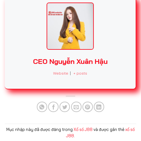
CEO Nguyễn Xuân Hậu
Website
|
+ posts
Mục nhập này đã được đăng trong
Xổ số J88
và được gắn thẻ
xổ số
J88
.