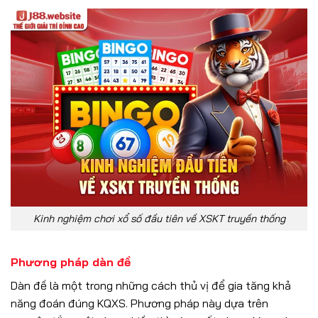
Kinh nghiệm chơi xổ số đầu tiên về XSKT truyền thống
Phương pháp dàn đề
Dàn đề là một trong những cách thủ vị để gia tăng khả
năng đoán đúng KQXS. Phương pháp này dựa trên