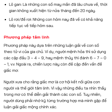
Lô gan: Là những con số may mắn đã lâu chưa về, thời
gian không xuất hiện từ nửa tháng đến 20 ngày.
Lô rơi/đề rơi: Những con hôm nay đã về có khả năng
tiếp tục về tiếp hôm sau.
Phương pháp tâm linh
Phương pháp này dựa trên những luận giải về con số
theo tử vi của gia chủ. Ví dụ, người mệnh hỏa thì sử dụng
các cặp đầu 3 – 4 – 9, hay mệnh thủy thì đánh 6 – 7 – 0
– 1, v.v. Ngoài ra, chiến lược này còn đề cập đến vấn đề
giấc mơ.
Người xưa cho rằng giấc mơ là cơ hội kết nối giữa con
người và thế giới tâm linh. Vì vậy những điều ta nhìn thấy
trong mơ có thể diễn giải thành các con số. Tuy nhiên,
người dùng phải nhớ kỹ từng trường hợp mà mình gặp để
luận giải giấc mộng chính xác.