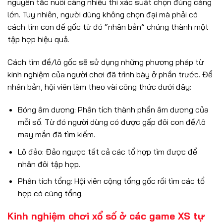
nguyên tắc nuôi càng nhiều thì xác suất chọn đúng càng
lớn. Tuy nhiên, người dùng không chọn đại mà phải có
cách tìm con đề gốc từ đó “nhân bản” chúng thành một
tập hợp hiệu quả.
Cách tìm đề/lô gốc sẽ sử dụng những phương pháp từ
kinh nghiệm của người chơi đã trình bày ở phần trước. Để
nhân bản, hội viên làm theo vài công thức dưới đây:
Bóng âm dương: Phân tích thành phần âm dương của
mỗi số. Từ đó người dùng có được gấp đôi con đề/lô
may mắn đã tìm kiếm.
Lô đảo: Đảo ngược tất cả các tổ hợp tìm được để
nhân đôi tập hợp.
Phân tích tổng: Hội viên cộng tổng gốc rồi tìm các tổ
hợp có cùng tổng.
Kinh nghiệm chơi xổ số ở các game XS tự