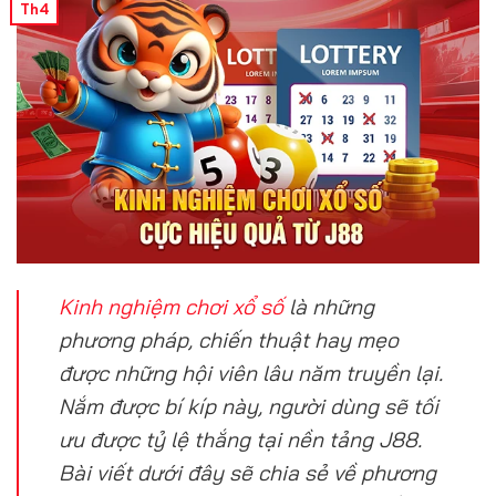
Th4
Kinh nghiệm chơi xổ số
là những
phương pháp, chiến thuật hay mẹo
được những hội viên lâu năm truyền lại.
Nắm được bí kíp này, người dùng sẽ tối
ưu được tỷ lệ thắng tại nền tảng J88.
Bài viết dưới đây sẽ chia sẻ về phương