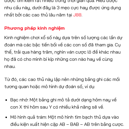
được tìm kiếm rất nhiều trong thời gian qua. Hiểu được
nhu cầu này, dưới đây là 3 mẹo cực hay được ứng dụng
nhất bởi các cao thủ lâu năm tại
J88
.
Phương pháp kinh nghiệm
Kinh nghiệm chơi xổ số này dựa trên số lượng các lần dự
đoán mà các bậc tiền bối về các con số đã tham gia. Cụ
thể, trải qua hàng trăm, nghìn ván cược lô đề khác nhau
họ đã có cho mình bí kíp những con nào hay về cùng
nhau.
Từ đó, các cao thủ này lập nên những bảng ghi các mối
tương quan hoặc mô hình dự đoán số, ví dụ:
Bạc nhớ: Một bảng ghi mô tả dưới dạng hôm nay về
con X thì hôm sau Y có nhiều khả năng sẽ về.
Mô hình quả trám: Một mô hình tìm bạch thủ dựa vào
điều kiện xuất hiện cặp AB – BAB – AB trên bảng cược.