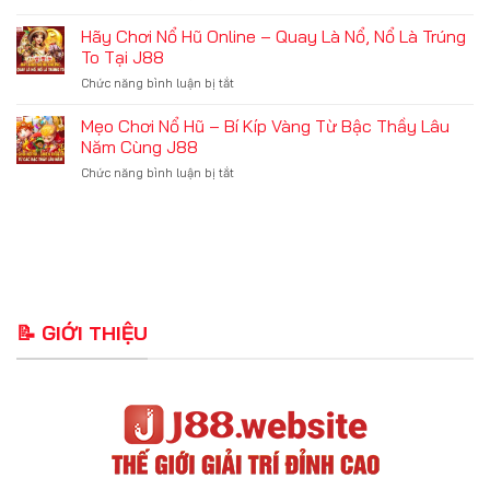
Nổ
Đấu
Lệ
Hũ
Hãy Chơi Nổ Hũ Online – Quay Là Nổ, Nổ Là Trúng
Kịch
Thắng
Đường
Tính
To Tại J88
Cược
Mạt
Và
ở
Chức năng bình luận bị tắt
Chược
Lôi
Hãy
–
Cuốn
Chơi
Mẹo Chơi Nổ Hũ – Bí Kíp Vàng Từ Bậc Thầy Lâu
Lối
Từng
Nổ
Chơi
Năm Cùng J88
Giây
Hũ
Mới
ở
Chức năng bình luận bị tắt
Online
Trúng
Mẹo
–
Lớn
Chơi
Quay
Bất
Nổ
Là
Ngờ
Hũ
Nổ,
–
Nổ
Bí
Là
Kíp
Trúng
Vàng
To
📝 GIỚI THIỆU
Từ
Tại
Bậc
J88
Thầy
Lâu
Năm
Cùng
J88