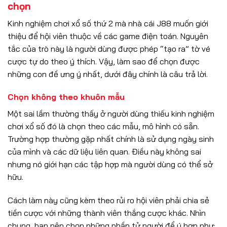
chọn
Kinh nghiệm chơi xổ số thứ 2 mà nhà cái J88 muốn giới
thiệu để hội viên thuộc về các game điện toán. Nguyên
tắc của trò này là người dùng được phép “tạo ra” tờ vé
cược tự do theo ý thích. Vậy, làm sao để chọn được
những con đề ưng ý nhất, dưới đây chính là câu trả lời.
Chọn không theo khuôn mẫu
Một sai lầm thường thấy ở người dùng thiếu kinh nghiệm
chơi xổ số đó là chọn theo các mẫu, mô hình có sẵn.
Trường hợp thường gặp nhất chính là sử dụng ngày sinh
của mình và các dữ liệu liên quan. Điều này không sai
nhưng nó giới hạn các tập hợp mà người dùng có thể sở
hữu.
Cách làm này cũng kèm theo rủi ro hội viên phải chia sẻ
tiền cược với những thành viên thắng cược khác. Nhìn
chung, bạn nên chọn những phần tử người để ý hơn như: