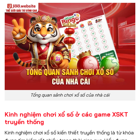
Tổng quan sảnh chơi xổ số của nhà cái
Kinh nghiệm chơi xổ số ở các game XSKT
truyền thống
Kinh nghiệm chơi xổ số kiến thiết truyền thống là từ khóa