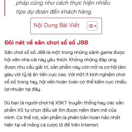
pháp cũng như cách thực hiện nhiều
tips dự đoán đến khách hàng.
Nội Dung Bài Viết
Đôi nét về sân chơi xổ số J88
Sân chơi xổ số J88 là một trong những sảnh game được
hội viên nhà cái này yêu thích. Không những đáp ứng
được nhu cầu giải trí, sản phẩm này còn mở ra cơ hội làm
giàu với tỷ lệ ăn tiền cực cao. Với một ít kinh nghiệm chơi
xổ số trong tay, hội viên hoàn toàn có thể kiếm cực nhiều
lợi nhuận tại đây.
Dù bạn là người chơi hệ XSKT truyền thống hay các sản
phẩm XS tự chọn đều sẽ tìm được niềm đam mê của
mình. Có thể nói, sản phẩm là phiên bản hoàn hảo nhất
hiện tại về mảng cá cược lô đề trên internet.