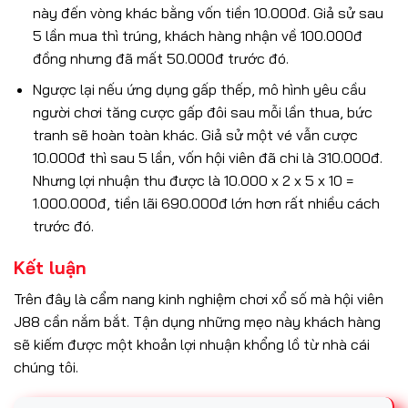
này đến vòng khác bằng vốn tiền 10.000đ. Giả sử sau
5 lần mua thì trúng, khách hàng nhận về 100.000đ
đồng nhưng đã mất 50.000đ trước đó.
Ngược lại nếu ứng dụng gấp thếp, mô hình yêu cầu
người chơi tăng cược gấp đôi sau mỗi lần thua, bức
tranh sẽ hoàn toàn khác. Giả sử một vé vẫn cược
10.000đ thì sau 5 lần, vốn hội viên đã chi là 310.000đ.
Nhưng lợi nhuận thu được là 10.000 x 2 x 5 x 10 =
1.000.000đ, tiền lãi 690.000đ lớn hơn rất nhiều cách
trước đó.
Kết luận
Trên đây là cẩm nang kinh nghiệm chơi xổ số mà hội viên
J88 cần nắm bắt. Tận dụng những mẹo này khách hàng
sẽ kiếm được một khoản lợi nhuận khổng lồ từ nhà cái
chúng tôi.