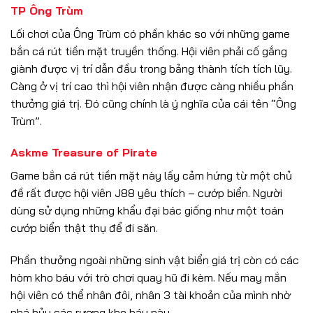
TP Ông Trùm
Lối chơi của Ông Trùm có phần khác so với những game
bắn cá rút tiền mặt truyền thống. Hội viên phải cố gắng
giành được vị trí dẫn đầu trong bảng thành tích tích lũy.
Càng ở vị trí cao thì hội viên nhận được càng nhiều phần
thưởng giá trị. Đó cũng chính là ý nghĩa của cái tên “Ông
Trùm”.
Askme Treasure of Pirate
Game bắn cá rút tiền mặt này lấy cảm hứng từ một chủ
đề rất được hội viên J88 yêu thích – cướp biển. Người
dùng sử dụng những khẩu đại bác giống như một toán
cướp biển thật thụ để đi săn.
Phần thưởng ngoài những sinh vật biển giá trị còn có các
hòm kho báu với trò chơi quay hũ đi kèm. Nếu may mắn
hội viên có thể nhân đôi, nhân 3 tài khoản của mình nhờ
phá hủy các rương kho báu này.