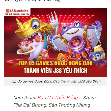
Top 05 games được đông đảo thành viên J88 yêu thích
Xem thêm:
Bắn Cá Thần Rồng
– Khám
Phá Đại Dương, Săn Thưởng Khủng