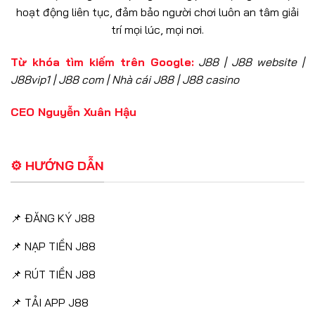
hoạt động liên tục, đảm bảo người chơi luôn an tâm giải
trí mọi lúc, mọi nơi.
Từ khóa tìm kiếm trên Google:
J88 | J88 website |
J88vip1 | J88 com | Nhà cái J88 | J88 casino
CEO Nguyễn Xuân Hậu
⚙️ HƯỚNG DẪN
📌 ĐĂNG KÝ J88
📌 NẠP TIỀN J88
📌 RÚT TIỀN J88
📌 TẢI APP J88