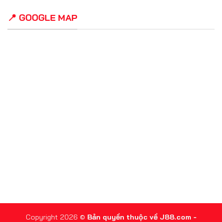
📍 GOOGLE MAP
Copyright 2026 ©
Bản quyền thuộc về J88.com -