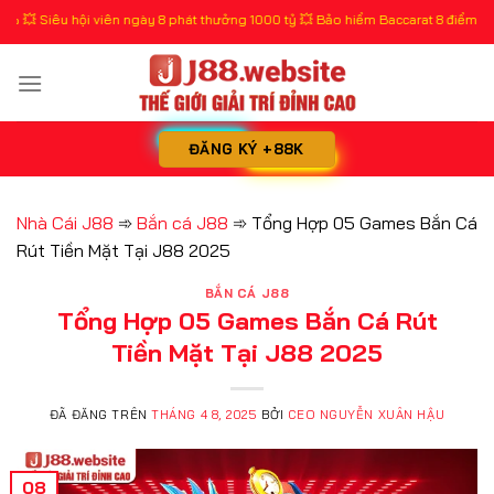
Chuyển
 hội viên ngày 8 phát thưởng 1000 tỷ 💥 Bảo hiểm Baccarat 8 điểm thua 9 điểm 
đến
nội
dung
ĐĂNG KÝ +88K
Nhà Cái J88
➾
Bắn cá J88
➾
Tổng Hợp 05 Games Bắn Cá
Rút Tiền Mặt Tại J88 2025
BẮN CÁ J88
Tổng Hợp 05 Games Bắn Cá Rút
Tiền Mặt Tại J88 2025
ĐÃ ĐĂNG TRÊN
THÁNG 4 8, 2025
BỞI
CEO NGUYỄN XUÂN HẬU
08