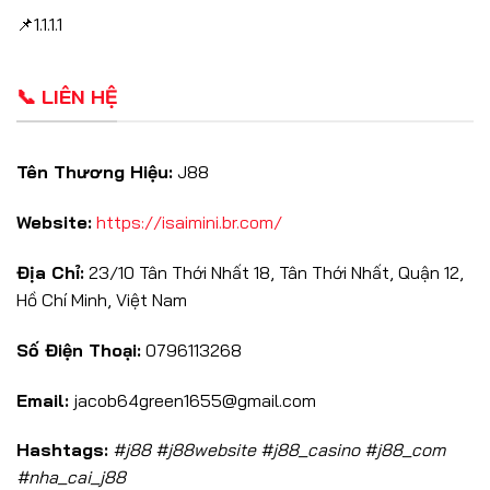
📌1.1.1.1
📞 LIÊN HỆ
Tên Thương Hiệu:
J88
Website:
https://isaimini.br.com/
Địa Chỉ:
23/10 Tân Thới Nhất 18, Tân Thới Nhất, Quận 12,
Hồ Chí Minh, Việt Nam
Số Điện Thoại:
0796113268
Email:
jacob64green1655@gmail.com
Hashtags:
#j88 #j88website #j88_casino #j88_com
#nha_cai_j88