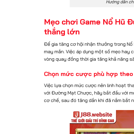
Hướng dẫn chi
Mẹo chơi Game Nổ Hũ Đ
thắng lớn
Để gia tăng cơ hội nhận thưởng trong N
may mắn. Việc áp dụng một số mẹo hay cù
vòng quay đồng thời gia tăng khả năng să
Chọn mức cược phù hợp theo 
Việc lựa chọn mức cược nên linh hoạt tha
với Đường Mạt Chược, hãy bắt đầu với m
cơ chế, sau đó tăng dần khi đã nắm bắt n