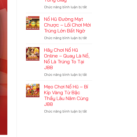
Chuẩn
ở
Chức năng bình luận bị tắt
Sới
Gà
–
Tử
Nâng
Nổ Hũ Đường Mạt
Mỵ
Cao
Chược – Lối Chơi Mới
–
Tỷ
Trúng Lớn Bất Ngờ
Màn
Lệ
ở
Chức năng bình luận bị tắt
Đấu
Thắng
Nổ
Kịch
Cược
Hũ
Tính
Hãy Chơi Nổ Hũ
Đường
Và
Online – Quay Là Nổ,
Mạt
Lôi
Nổ Là Trúng To Tại
Chược
Cuốn
J88
–
Từng
Lối
Giây
ở
Chức năng bình luận bị tắt
Chơi
Hãy
Mới
Chơi
Mẹo Chơi Nổ Hũ – Bí
Trúng
Nổ
Kíp Vàng Từ Bậc
Lớn
Hũ
Thầy Lâu Năm Cùng
Bất
Online
J88
Ngờ
–
Quay
ở
Chức năng bình luận bị tắt
Là
Mẹo
Nổ,
Chơi
Nổ
Nổ
Là
Hũ
Trúng