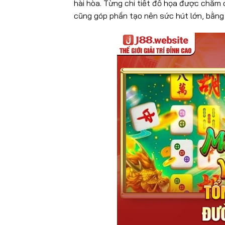
hài hòa. Từng chi tiết đồ họa được chăm
cũng góp phần tạo nên sức hút lớn, bằng 