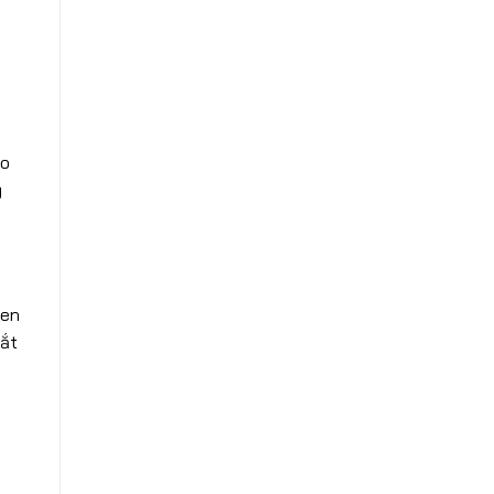
ào
g
uen
bắt