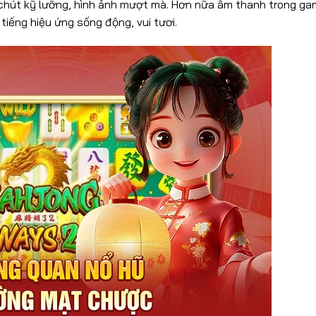
 chút kỹ lưỡng, hình ảnh mượt mà. Hơn nữa âm thanh trong g
tiếng hiệu ứng sống động, vui tươi.