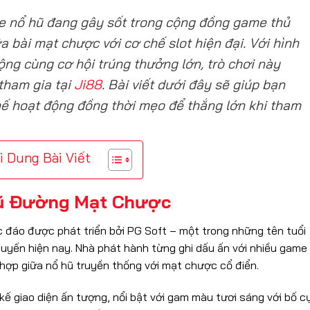
 nổ hũ đang gây sốt trong cộng đồng game thủ
a bài mạt chược với cơ chế slot hiện đại. Với hình
ng cùng cơ hội trúng thưởng lớn, trò chơi này
tham gia tại
Ji88
. Bài viết dưới đây sẽ giúp bạn
chế hoạt động đồng thời mẹo để thắng lớn khi tham
i Dung Bài Viết
Hũ Đường Mạt Chược
 đáo được phát triển bởi PG Soft – một trong những tên tuổi
uyến hiện nay. Nhà phát hành từng ghi dấu ấn với nhiều game 
hợp giữa nổ hũ truyền thống với mạt chược cổ điển.
ế giao diện ấn tượng, nổi bật với gam màu tươi sáng với bố c