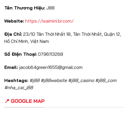
Tên Thương Hiệu:
J88
Website:
https://isaimini.br.com/
Địa Chỉ:
23/10 Tân Thới Nhất 18, Tân Thới Nhất, Quận 12,
Hồ Chí Minh, Việt Nam
Số Điện Thoại:
0796113268
Email:
jacob64green1655@gmail.com
Hashtags:
#j88 #j88website #j88_casino #j88_com
#nha_cai_j88
📍 GOOGLE MAP