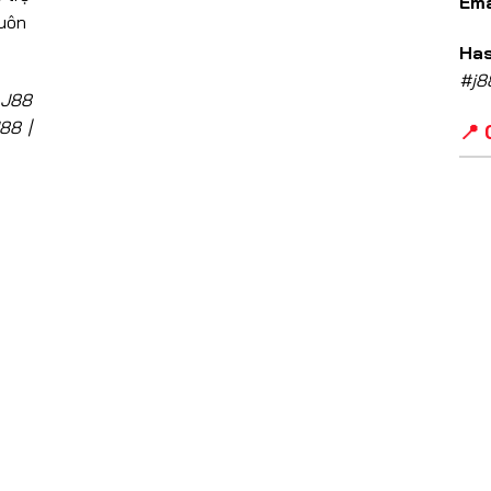
Ema
luôn
Has
#j8
 J88
88 |
📍