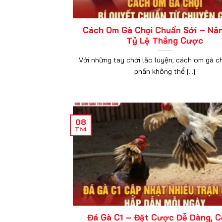
Cách Om Gà Chọi Chuẩn Sới – Nâ
Tỷ Lệ Thắng Cược
Với những tay chơi lão luyện, cách om gà ch
phần không thể [...]
08
Th4
Đá Gà C1 – Đặt Cược Dễ Dàng, C