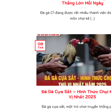
Thắng Lớn Mỗi Ngày
Đá gà C1 đang được rất nhiều thành viên đ
môn chọi kê [...]
08
Th4
Đá Gà Cựa Sắt – Hình Thức Chọi 
Vị Nhất 2025
Đá gà cựa sắt, một trò chơi truyền thống 